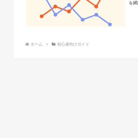
を網
ホーム
初心者向けガイド