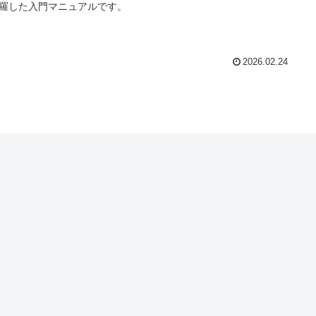
羅した入門マニュアルです。
2026.02.24