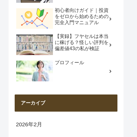
初心者向けガイド｜投資
をゼロから始めるための
完全入門マニュアル
【実録】フヤセルは本当
に稼げる？怪しい評判を
偏差値43の私が検証
プロフィール
アーカイブ
2026年2月