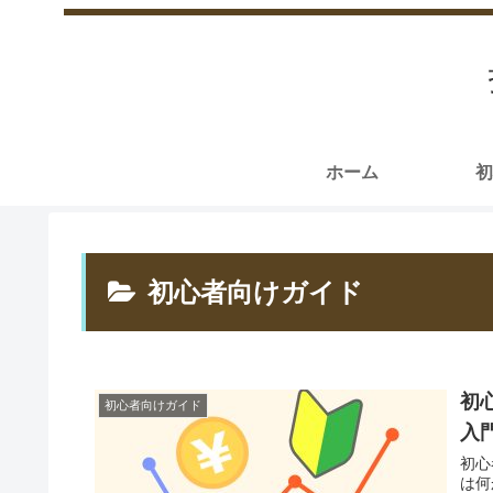
ホーム
初
初心者向けガイド
初
初心者向けガイド
入
初心
は何